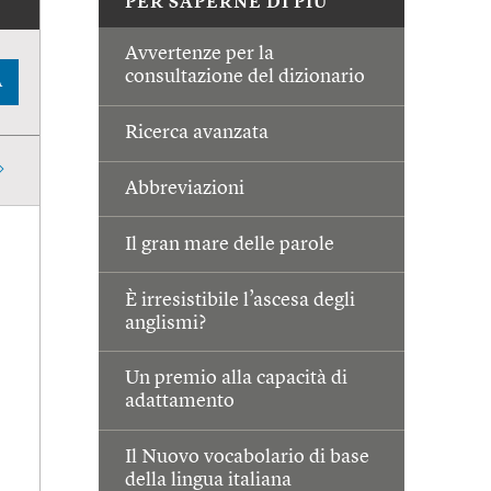
PER SAPERNE DI PIÙ
Avvertenze per la
consultazione del dizionario
A
Ricerca avanzata
Abbreviazioni
Il gran mare delle parole
È irresistibile l’ascesa degli
anglismi?
Un premio alla capacità di
adattamento
Il Nuovo vocabolario di base
della lingua italiana