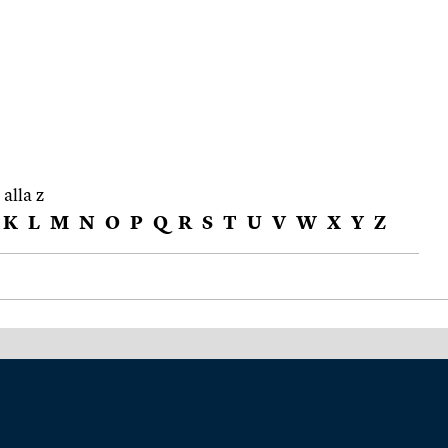
 alla z
K
L
M
N
O
P
Q
R
S
T
U
V
W
X
Y
Z