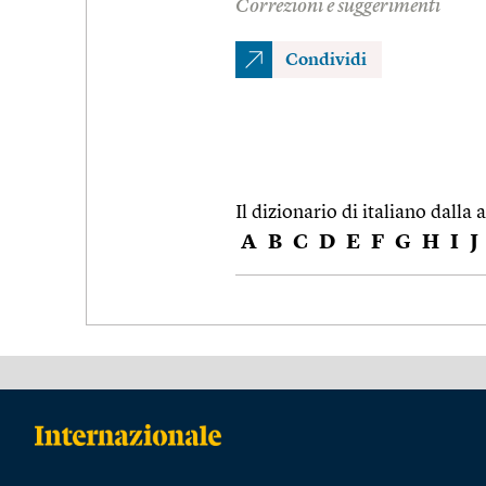
Correzioni e suggerimenti
Condividi
Il dizionario di italiano dalla a
A
B
C
D
E
F
G
H
I
J