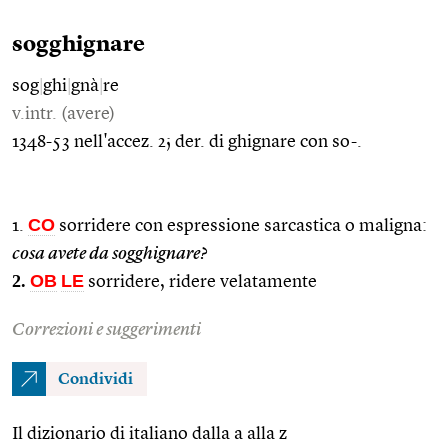
sogghignare
sog
|
ghi
|
gnà
|
re
v.intr. (avere)
1348-53 nell'accez. 2; der. di ghignare con so-.
CO
1.
sorridere con espressione sarcastica o maligna:
cosa avete da sogghignare?
2.
OB
LE
sorridere, ridere velatamente
Correzioni e suggerimenti
Condividi
Il dizionario di italiano dalla a alla z