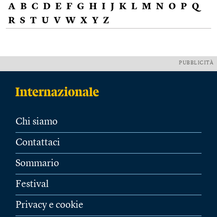
A
B
C
D
E
F
G
H
I
J
K
L
M
N
O
P
Q
R
S
T
U
V
W
X
Y
Z
PUBBLICITÀ
Chi siamo
Contattaci
Sommario
Festival
Privacy e cookie