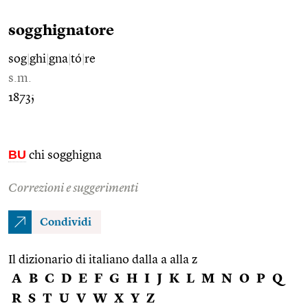
sogghignatore
sog
|
ghi
|
gna
|
tó
|
re
s.m.
1873;
BU
chi sogghigna
Correzioni e suggerimenti
Condividi
Il dizionario di italiano dalla a alla z
A
B
C
D
E
F
G
H
I
J
K
L
M
N
O
P
Q
R
S
T
U
V
W
X
Y
Z