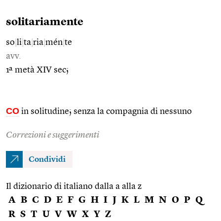
solitariamente
so
|
li
|
ta
|
ria
|
mén
|
te
avv.
1ª metà XIV sec;
CO
in solitudine; senza la compagnia di nessuno
Correzioni e suggerimenti
Condividi
Il dizionario di italiano dalla a alla z
A
B
C
D
E
F
G
H
I
J
K
L
M
N
O
P
Q
R
S
T
U
V
W
X
Y
Z