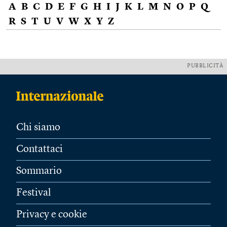
A
B
C
D
E
F
G
H
I
J
K
L
M
N
O
P
Q
R
S
T
U
V
W
X
Y
Z
PUBBLICITÀ
Chi siamo
Contattaci
Sommario
Festival
Privacy e cookie