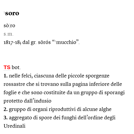
soro
1
sò
|
ro
s.m.
1
1817-18; dal gr. sōrós “
mucchio”.
TS
bot.
1.
nelle felci, ciascuna delle piccole sporgenze
rossastre che si trovano sulla pagina inferiore delle
foglie e che sono costituite da un gruppo di sporangi
protetto dall’indusio
2.
gruppo di organi riproduttivi di alcune alghe
3.
aggregato di spore dei funghi dell’ordine degli
Uredinali