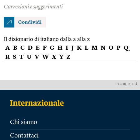
Correzioni e suggerimenti
Condividi
Il dizionario di italiano dalla a alla z
A
B
C
D
E
F
G
H
I
J
K
L
M
N
O
P
Q
R
S
T
U
V
W
X
Y
Z
PUBBLICITÀ
Chi siamo
Contattaci