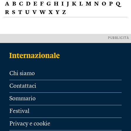
A
B
C
D
E
F
G
H
I
J
K
L
M
N
O
P
Q
R
S
T
U
V
W
X
Y
Z
PUBBLICITÀ
Chi siamo
Contattaci
Sommario
Festival
Privacy e cookie