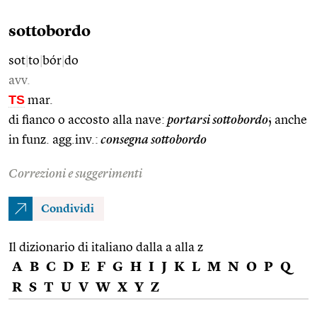
sottobordo
sot
|
to
|
bór
|
do
avv.
TS
mar.
di fianco o accosto alla nave:
portarsi sottobordo
; anche
in funz. agg.inv.:
consegna sottobordo
Correzioni e suggerimenti
Condividi
Il dizionario di italiano dalla a alla z
A
B
C
D
E
F
G
H
I
J
K
L
M
N
O
P
Q
R
S
T
U
V
W
X
Y
Z