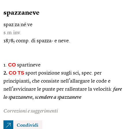
spazzaneve
spaz
|
za
|
né
|
ve
s.m.inv.
1878; comp. di spazza- e neve.
CO
1.
spartineve
2.
CO
TS
sport posizione sugli sci, spec. per
principianti, che consiste nell’allargare le code e
nell’avvicinare le punte per rallentare la velocità:
fare
lo spazzaneve
,
scendere a spazzaneve
Correzioni e suggerimenti
Condividi