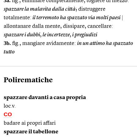
3a.
fig., eliminare completamente, togliere di mezzo:
spazzare la malavita dalla città
; distruggere
totalmente:
il terremoto ha spazzato via molti paesi
|
allontanare dalla mente, dissipare, cancellare:
spazzare i dubbi
,
le incertezze
,
i pregiudizi
3b.
fig., mangiare avidamente:
in un attimo ha spazzato
tutto
Polirematiche
spazzare davanti a casa propria
loc.v.
CO
badare ai propri affari
spazzare il tabellone