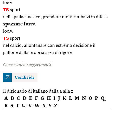
loc.v.
TS
sport
nella pallacanestro, prendere molti rimbalzi in difesa
spazzare l’area
loc.v.
TS
sport
nel calcio, allontanare con estrema decisione il
pallone dalla propria area di rigore.
Correzioni e suggerimenti
Condividi
Il dizionario di italiano dalla a alla z
A
B
C
D
E
F
G
H
I
J
K
L
M
N
O
P
Q
R
S
T
U
V
W
X
Y
Z