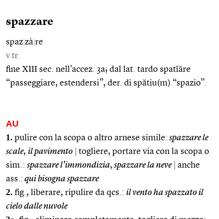
spazzare
spaz
|
zà
|
re
v.tr.
fine XIII sec. nell'accez. 3a; dal lat. tardo spatĭāre
“passeggiare, estendersi”, der. di spătiu(m) “spazio”.
AU
1.
pulire con la scopa o altro arnese simile:
spazzare le
scale
,
il pavimento
|
togliere, portare via con la scopa o
sim.:
spazzare l’immondizia
,
spazzare la neve
|
anche
ass.:
qui bisogna spazzare
2.
fig., liberare, ripulire da qcs.:
il vento ha spazzato il
cielo dalle nuvole