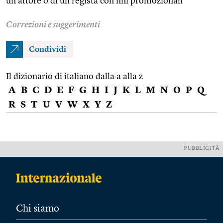
un attore o di un regista con fini promozionali
Correzioni e suggerimenti
Condividi
Il dizionario di italiano dalla a alla z
A
B
C
D
E
F
G
H
I
J
K
L
M
N
O
P
Q
R
S
T
U
V
W
X
Y
Z
PUBBLICITÀ
Chi siamo