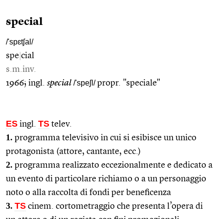
special
/'spɛtʃal/
spe
|
cial
s.m.inv.
1966; ingl.
special
/'speʃl/
propr. "speciale"
ES
TS
ingl.
telev.
1.
programma televisivo in cui si esibisce un unico
protagonista (attore, cantante, ecc.)
2.
programma realizzato eccezionalmente e dedicato a
un evento di particolare richiamo o a un personaggio
noto o alla raccolta di fondi per beneficenza
3.
TS
cinem. cortometraggio che presenta l’opera di