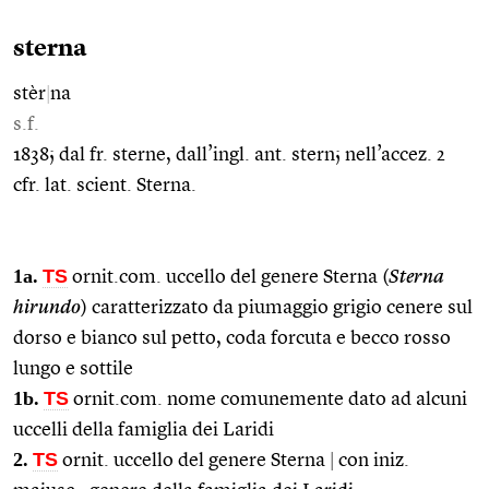
sterna
stèr
|
na
s.f.
1838; dal fr. sterne, dall’ingl. ant. stern; nell’accez. 2
cfr. lat. scient. Sterna.
1a.
TS
ornit.com. uccello del genere Sterna (
Sterna
hirundo
) caratterizzato da piumaggio grigio cenere sul
dorso e bianco sul petto, coda forcuta e becco rosso
lungo e sottile
1b.
TS
ornit.com. nome comunemente dato ad alcuni
uccelli della famiglia dei Laridi
2.
TS
ornit. uccello del genere Sterna
|
con iniz.