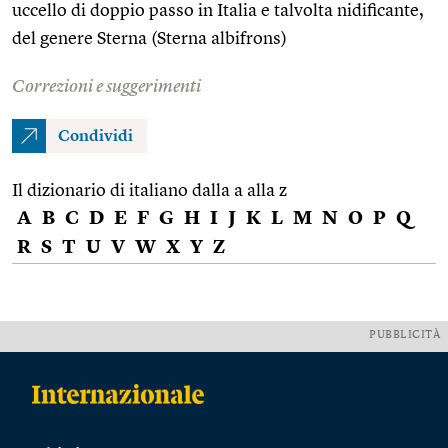
uccello di doppio passo in Italia e talvolta nidificante,
del genere Sterna (Sterna albifrons)
Correzioni e suggerimenti
Condividi
Il dizionario di italiano dalla a alla z
A
B
C
D
E
F
G
H
I
J
K
L
M
N
O
P
Q
R
S
T
U
V
W
X
Y
Z
PUBBLICITÀ