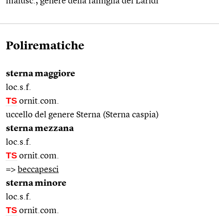
maiusc., genere della famiglia dei Laridi
Polirematiche
sterna maggiore
loc.s.f.
TS
ornit.com.
uccello del genere Sterna (Sterna caspia)
sterna mezzana
loc.s.f.
TS
ornit.com.
=>
beccapesci
sterna minore
loc.s.f.
TS
ornit.com.