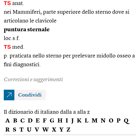
TS
anat.
nei Mammiferi, parte superiore dello sterno dove si
articolano le clavicole
puntura sternale
loc.s.f.
TS
med.
p. praticata nello sterno per prelevare midollo osseo a
fini diagnostici.
Correzioni e suggerimenti
Condividi
Il dizionario di italiano dalla a alla z
A
B
C
D
E
F
G
H
I
J
K
L
M
N
O
P
Q
R
S
T
U
V
W
X
Y
Z