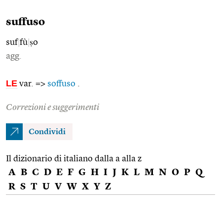
suffuso
suf
|
fù
|
ṣo
agg.
LE
var. =>
soffuso
.
Correzioni e suggerimenti
Condividi
Il dizionario di italiano dalla a alla z
A
B
C
D
E
F
G
H
I
J
K
L
M
N
O
P
Q
R
S
T
U
V
W
X
Y
Z