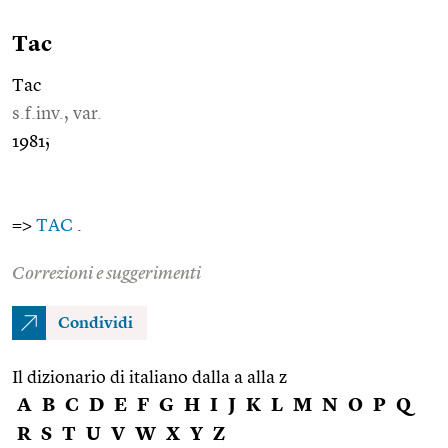
Tac
Tac
s.f.inv., var.
1981;
=>
TAC
.
Correzioni e suggerimenti
Condividi
Il dizionario di italiano dalla a alla z
A
B
C
D
E
F
G
H
I
J
K
L
M
N
O
P
Q
R
S
T
U
V
W
X
Y
Z