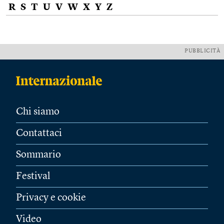
R
S
T
U
V
W
X
Y
Z
PUBBLICITÀ
Chi siamo
Contattaci
Sommario
Festival
Privacy e cookie
Video