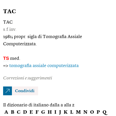
TAC
TAC
s.f.inv.
1981; propr. sigla di Tomografia Assiale
Computerizzata.
TS
med.
=>
tomografia assiale computerizzata
Correzioni e suggerimenti
Condividi
Il dizionario di italiano dalla a alla z
A
B
C
D
E
F
G
H
I
J
K
L
M
N
O
P
Q