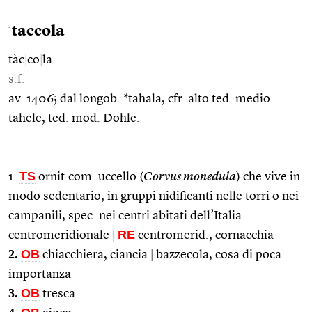
taccola
1
tàc
|
co
|
la
s.f.
av. 1406; dal longob. *tahala, cfr. alto ted. medio
tahele, ted. mod. Dohle.
TS
1.
ornit.com. uccello (
Corvus monedula
) che vive in
modo sedentario, in gruppi nidificanti nelle torri o nei
campanili, spec. nei centri abitati dell’Italia
RE
centromeridionale
|
centromerid., cornacchia
2.
OB
chiacchiera, ciancia
|
bazzecola, cosa di poca
importanza
3.
OB
tresca