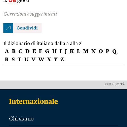
4.
OB
gioco
Correzioni e suggerimenti
Condividi
Il dizionario di italiano dalla a alla z
A
B
C
D
E
F
G
H
I
J
K
L
M
N
O
P
Q
R
S
T
U
V
W
X
Y
Z
PUBBLICITÀ
Chi siamo