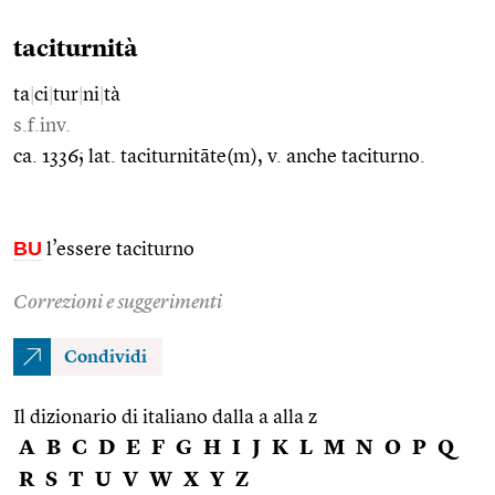
taciturnità
ta
|
ci
|
tur
|
ni
|
tà
s.f.inv.
ca. 1336; lat. taciturnitāte(m), v. anche taciturno.
BU
l’essere taciturno
Correzioni e suggerimenti
Condividi
Il dizionario di italiano dalla a alla z
A
B
C
D
E
F
G
H
I
J
K
L
M
N
O
P
Q
R
S
T
U
V
W
X
Y
Z