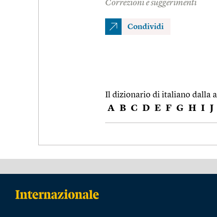
Correzioni e suggerimenti
Condividi
Il dizionario di italiano dalla a
A
B
C
D
E
F
G
H
I
J