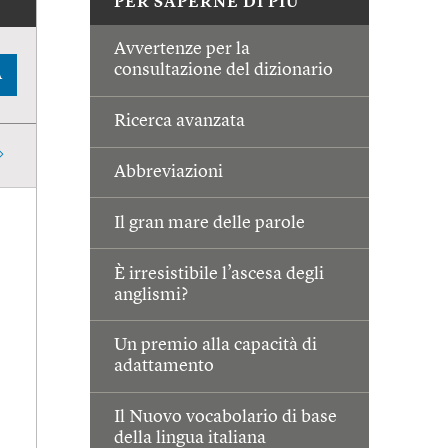
PER SAPERNE DI PIÙ
Avvertenze per la
consultazione del dizionario
A
Ricerca avanzata
Abbreviazioni
Il gran mare delle parole
È irresistibile l’ascesa degli
anglismi?
Un premio alla capacità di
adattamento
Il Nuovo vocabolario di base
della lingua italiana