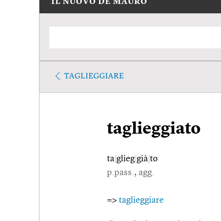
IL NUOVO DE MAURO
TAGLIEGGIARE
taglieggiato
ta
|
glieg
|
già
|
to
p.pass., agg.
=>
taglieggiare