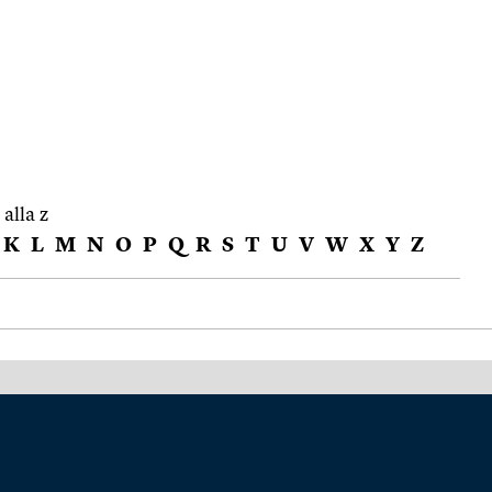
 alla z
K
L
M
N
O
P
Q
R
S
T
U
V
W
X
Y
Z