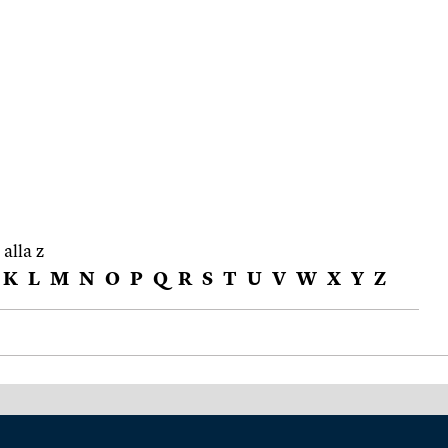
 alla z
K
L
M
N
O
P
Q
R
S
T
U
V
W
X
Y
Z