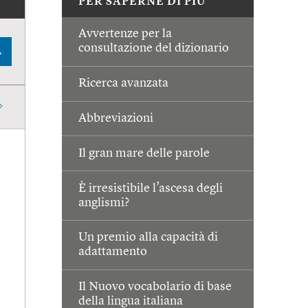
PER SAPERNE DI PIÙ
Avvertenze per la
consultazione del dizionario
A
Ricerca avanzata
Abbreviazioni
Il gran mare delle parole
È irresistibile l’ascesa degli
anglismi?
Un premio alla capacità di
adattamento
Il Nuovo vocabolario di base
della lingua italiana