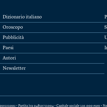
Dizionario italiano
P
Oroscopo
S
Pubblicità
U
Paesi
I
Autori
Newsletter
e 04003131002 • Partita iva 04850721004 • Capitale sociale 120.000 euro •
No