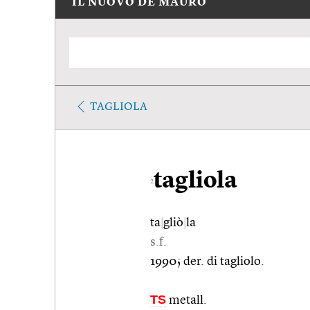
IL NUOVO DE MAURO
TAGLIOLA
tagliola
2
ta
|
gliò
|
la
s.f.
1990; der. di tagliolo.
TS
metall.