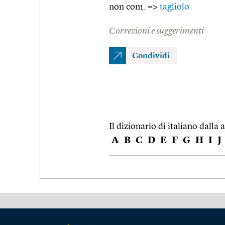
non com. =>
tagliolo
Correzioni e suggerimenti
Condividi
Il dizionario di italiano dalla a
A
B
C
D
E
F
G
H
I
J