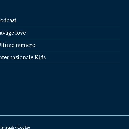
odcast
avage love
ltimo numero
nternazionale Kids
te legali
•
Cookie