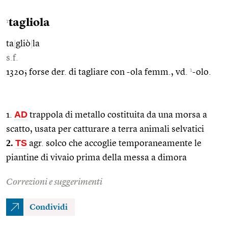
tagliola
1
ta
|
gliò
|
la
s.f.
1
1320; forse der. di tagliare con -ola femm., vd.
-olo.
AD
1.
trappola di metallo costituita da una morsa a
scatto, usata per catturare a terra animali selvatici
2.
TS
agr. solco che accoglie temporaneamente le
piantine di vivaio prima della messa a dimora
Correzioni e suggerimenti
Condividi