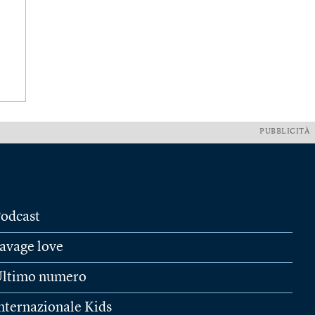
PUBBLICITÀ
odcast
avage love
ltimo numero
nternazionale Kids