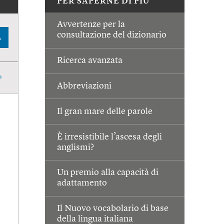
PER SAPERNE DI PIÙ
Avvertenze per la
consultazione del dizionario
A
Ricerca avanzata
Abbreviazioni
Il gran mare delle parole
È irresistibile l’ascesa degli
anglismi?
Un premio alla capacità di
adattamento
Il Nuovo vocabolario di base
della lingua italiana