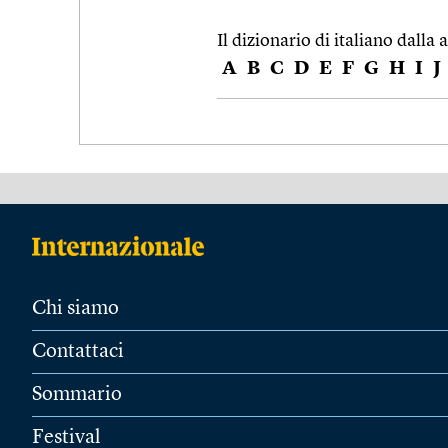
Il dizionario di italiano dalla a
A
B
C
D
E
F
G
H
I
J
Chi siamo
Contattaci
Sommario
Festival