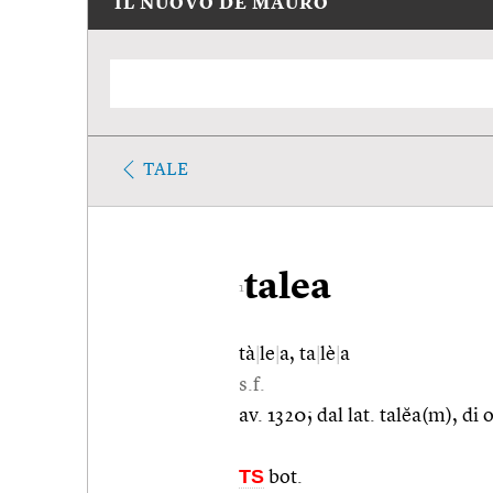
IL NUOVO DE MAURO
TALE
talea
1
tà
|
le
|
a, ta
|
lè
|
a
s.f.
av. 1320; dal lat. talĕa(m), di o
TS
bot.