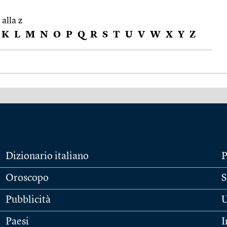
 alla z
K
L
M
N
O
P
Q
R
S
T
U
V
W
X
Y
Z
Dizionario italiano
P
Oroscopo
S
Pubblicità
U
Paesi
I