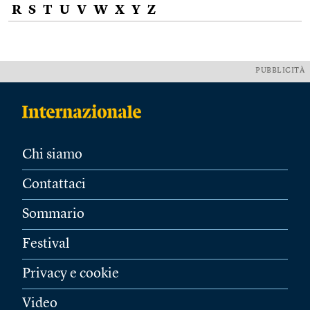
R
S
T
U
V
W
X
Y
Z
PUBBLICITÀ
Chi siamo
Contattaci
Sommario
Festival
Privacy e cookie
Video