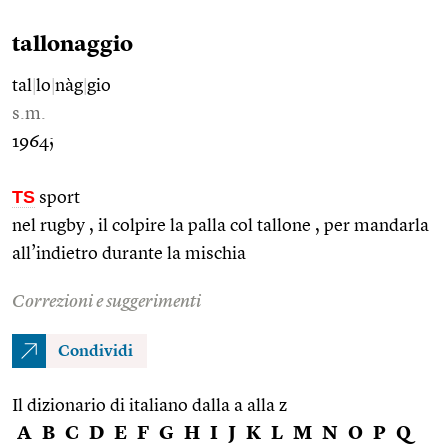
tallonaggio
tal
|
lo
|
nàg
|
gio
s.m.
1964;
TS
sport
nel rugby , il colpire la palla col tallone , per mandarla
all’indietro durante la mischia
Correzioni e suggerimenti
Condividi
Il dizionario di italiano dalla a alla z
A
B
C
D
E
F
G
H
I
J
K
L
M
N
O
P
Q