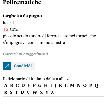
Polirematiche
targhetta da pugno
loc.s.f.
TS
arm.
piccolo scudo tondo, di ferro, usato nei tornei, che
s’impugnava con la mano sinistra.
Correzioni e suggerimenti
Condividi
Il dizionario di italiano dalla a alla z
A
B
C
D
E
F
G
H
I
J
K
L
M
N
O
P
Q
R
S
T
U
V
W
X
Y
Z