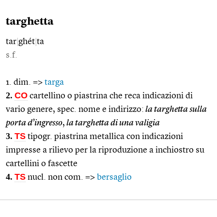
targhetta
tar
|
ghét
|
ta
s.f.
1. dim. =>
targa
2.
CO
cartellino o piastrina che reca indicazioni di
vario genere, spec. nome e indirizzo:
la targhetta sulla
porta d’ingresso
,
la targhetta di una valigia
3.
TS
tipogr. piastrina metallica con indicazioni
impresse a rilievo per la riproduzione a inchiostro su
cartellini o fascette
4.
TS
nucl. non com. =>
bersaglio