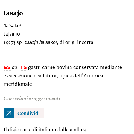
tasajo
/ta'sako/
ta
|
sa
|
jo
1927; sp.
tasajo
/ta'saxo/
, di orig. incerta
ES
TS
sp.
gastr. carne bovina conservata mediante
essiccazione e salatura, tipica dell’America
meridionale
Correzioni e suggerimenti
Condividi
Il dizionario di italiano dalla a alla z