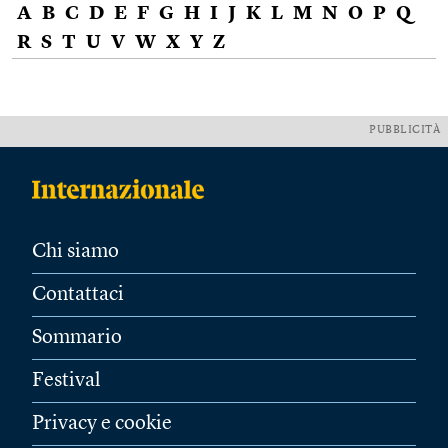
A
B
C
D
E
F
G
H
I
J
K
L
M
N
O
P
Q
R
S
T
U
V
W
X
Y
Z
PUBBLICITÀ
Chi siamo
Contattaci
Sommario
Festival
Privacy e cookie