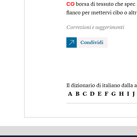
CO
borsa di tessuto che spec. i
fianco per mettervi cibo o alt
Correzioni e suggerimenti
Condividi
Il dizionario di italiano dalla a
A
B
C
D
E
F
G
H
I
J