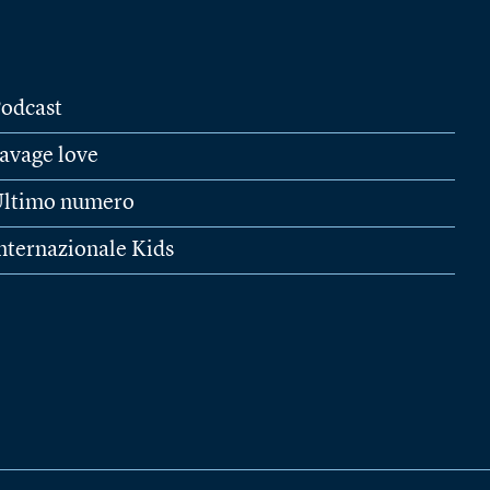
odcast
avage love
ltimo numero
nternazionale Kids