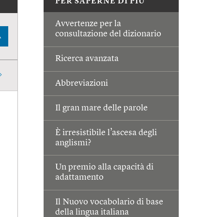
PER SAPERNE DI PIÙ
Avvertenze per la
consultazione del dizionario
A
Ricerca avanzata
Abbreviazioni
Il gran mare delle parole
È irresistibile l’ascesa degli
anglismi?
Un premio alla capacità di
adattamento
Il Nuovo vocabolario di base
della lingua italiana