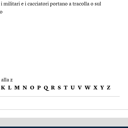
 militari e i cacciatori portano a tracolla o sul
ro
 alla z
K
L
M
N
O
P
Q
R
S
T
U
V
W
X
Y
Z