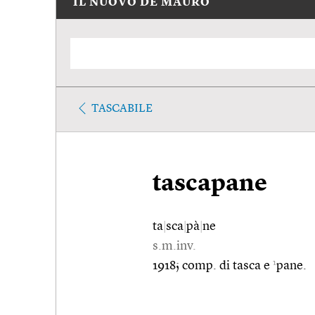
IL NUOVO DE MAURO
TASCABILE
tascapane
ta
|
sca
|
pà
|
ne
s.m.inv.
1
1918; comp. di tasca e
pane.