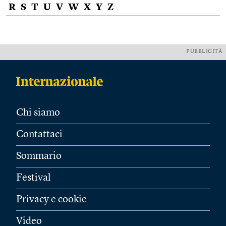
R
S
T
U
V
W
X
Y
Z
PUBBLICITÀ
Chi siamo
Contattaci
Sommario
Festival
Privacy e cookie
Video