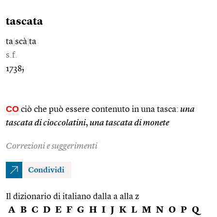
tascata
ta
|
scà
|
ta
s.f.
1738;
CO
ciò che può essere contenuto in una tasca:
una
tascata di cioccolatini
,
una tascata di monete
Correzioni e suggerimenti
Condividi
Il dizionario di italiano dalla a alla z
A
B
C
D
E
F
G
H
I
J
K
L
M
N
O
P
Q