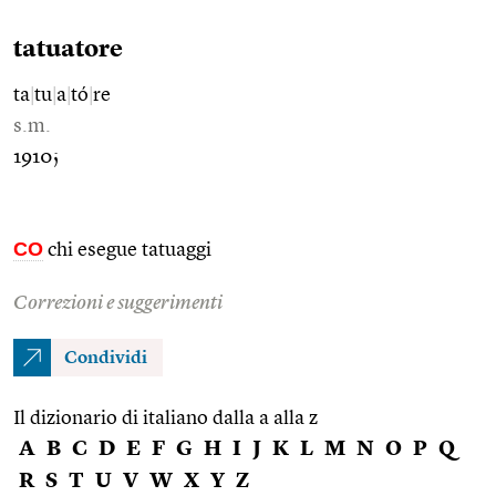
tatuatore
ta
|
tu
|
a
|
tó
|
re
s.m.
1910;
CO
chi esegue tatuaggi
Correzioni e suggerimenti
Condividi
Il dizionario di italiano dalla a alla z
A
B
C
D
E
F
G
H
I
J
K
L
M
N
O
P
Q
R
S
T
U
V
W
X
Y
Z