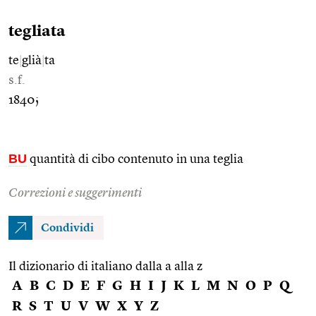
tegliata
te
|
glià
|
ta
s.f.
1840;
BU
quantità di cibo contenuto in una teglia
Correzioni e suggerimenti
Condividi
Il dizionario di italiano dalla a alla z
A
B
C
D
E
F
G
H
I
J
K
L
M
N
O
P
Q
R
S
T
U
V
W
X
Y
Z