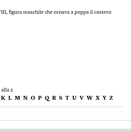
III, figura maschile che ornava a poppa il cassero
 alla z
K
L
M
N
O
P
Q
R
S
T
U
V
W
X
Y
Z