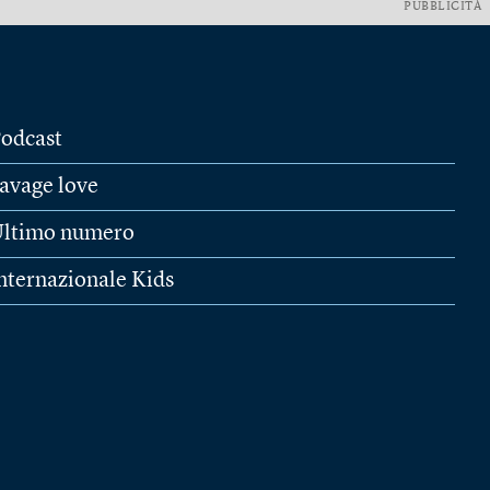
PUBBLICITÀ
odcast
avage love
ltimo numero
nternazionale Kids