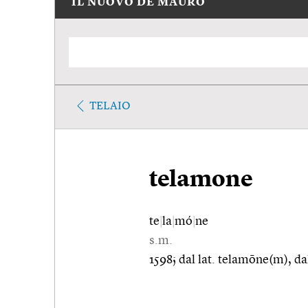
IL NUOVO DE MAURO
TELAIO
telamone
te
|
la
|
mó
|
ne
s.m.
1598; dal lat. telamōne(m), da