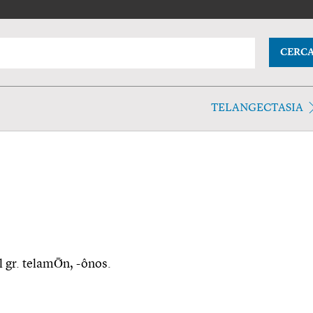
CERC
TELANGECTASIA
l gr. telamṒn, -ônos.