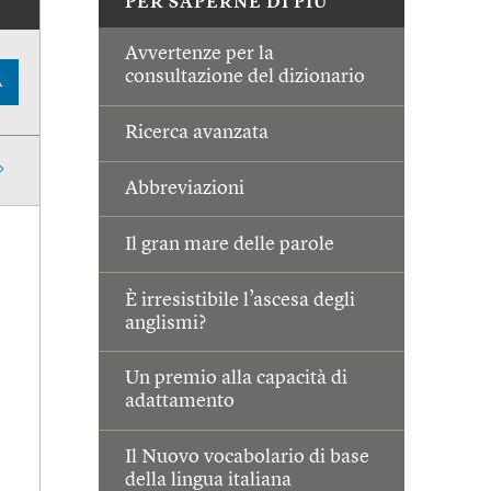
PER SAPERNE DI PIÙ
Avvertenze per la
consultazione del dizionario
A
Ricerca avanzata
Abbreviazioni
Il gran mare delle parole
È irresistibile l’ascesa degli
anglismi?
Un premio alla capacità di
adattamento
Il Nuovo vocabolario di base
della lingua italiana