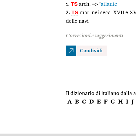
TS
2
1.
arch. =>
atlante
2.
TS
mar. nei secc. XVII e XV
delle navi
Correzioni e suggerimenti
Condividi
Il dizionario di italiano dalla a
A
B
C
D
E
F
G
H
I
J