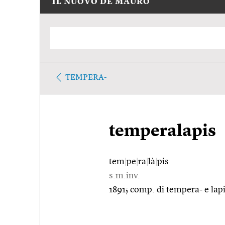
IL NUOVO DE MAURO
TEMPERA-
temperalapis
tem
|
pe
|
ra
|
là
|
pis
s.m.inv.
1891; comp. di tempera- e lapi