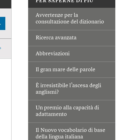
PER SAPERNE DI PIÙ
Avvertenze per la
consultazione del dizionario
A
Ricerca avanzata
Abbreviazioni
Il gran mare delle parole
È irresistibile l’ascesa degli
anglismi?
Un premio alla capacità di
adattamento
Il Nuovo vocabolario di base
della lingua italiana