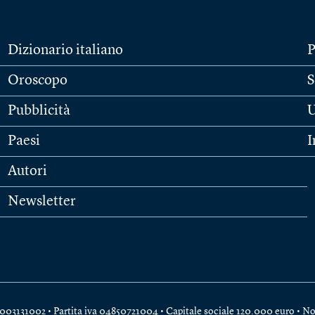
Dizionario italiano
P
Oroscopo
S
Pubblicità
U
Paesi
I
Autori
Newsletter
e 04003131002 • Partita iva 04850721004 • Capitale sociale 120.000 euro •
No