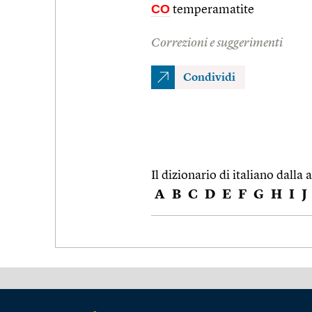
CO
temperamatite
Correzioni e suggerimenti
Condividi
Il dizionario di italiano dalla a
A
B
C
D
E
F
G
H
I
J