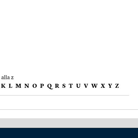
 alla z
K
L
M
N
O
P
Q
R
S
T
U
V
W
X
Y
Z