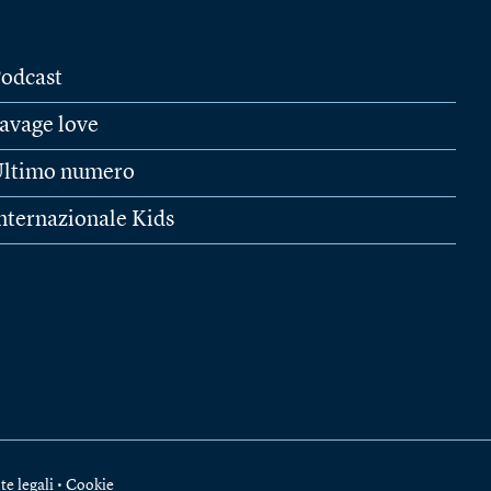
odcast
avage love
ltimo numero
nternazionale Kids
te legali
•
Cookie