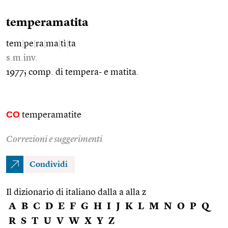
temperamatita
tem
|
pe
|
ra
|
ma
|
tì
|
ta
s.m.inv.
1977; comp. di tempera- e matita.
CO
temperamatite
Correzioni e suggerimenti
Condividi
Il dizionario di italiano dalla a alla z
A
B
C
D
E
F
G
H
I
J
K
L
M
N
O
P
Q
R
S
T
U
V
W
X
Y
Z