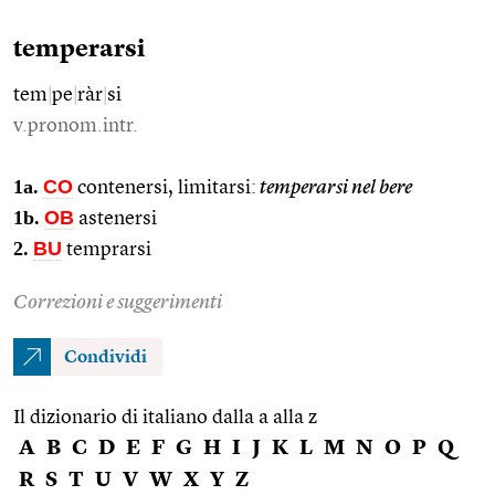
temperarsi
tem
|
pe
|
ràr
|
si
v.pronom.intr.
1a.
CO
contenersi, limitarsi:
temperarsi nel bere
1b.
OB
astenersi
2.
BU
temprarsi
Correzioni e suggerimenti
Condividi
Il dizionario di italiano dalla a alla z
A
B
C
D
E
F
G
H
I
J
K
L
M
N
O
P
Q
R
S
T
U
V
W
X
Y
Z