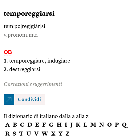
temporeggiarsi
tem
|
po
|
reg
|
giàr
|
si
v.pronom.intr.
OB
1.
temporeggiare, indugiare
2.
destreggiarsi
Correzioni e suggerimenti
Condividi
Il dizionario di italiano dalla a alla z
A
B
C
D
E
F
G
H
I
J
K
L
M
N
O
P
Q
R
S
T
U
V
W
X
Y
Z