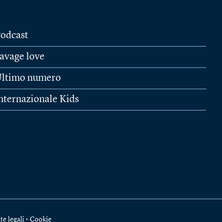
odcast
avage love
ltimo numero
nternazionale Kids
te legali
•
Cookie