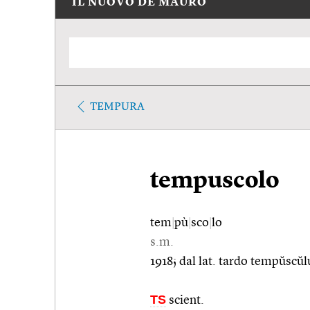
IL NUOVO DE MAURO
TEMPURA
tempuscolo
tem
|
pù
|
sco
|
lo
s.m.
1918; dal lat. tardo tempŭscŭ
TS
scient.