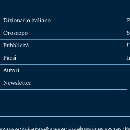
Dizionario italiano
P
Oroscopo
S
Pubblicità
U
Paesi
I
Autori
Newsletter
e 04003131002 • Partita iva 04850721004 • Capitale sociale 120.000 euro •
No