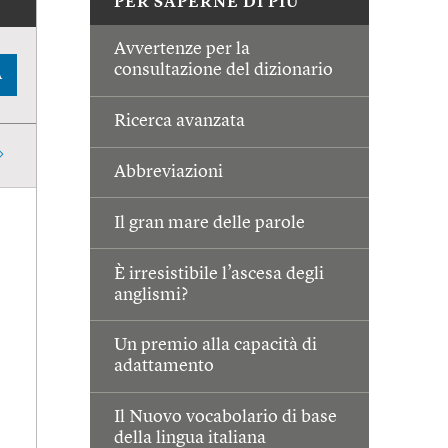
PER SAPERNE DI PIÙ
Avvertenze per la
consultazione del dizionario
A
Ricerca avanzata
Abbreviazioni
Il gran mare delle parole
È irresistibile l’ascesa degli
anglismi?
Un premio alla capacità di
adattamento
Il Nuovo vocabolario di base
della lingua italiana