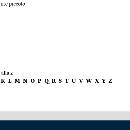
ente piccolo
 alla z
K
L
M
N
O
P
Q
R
S
T
U
V
W
X
Y
Z