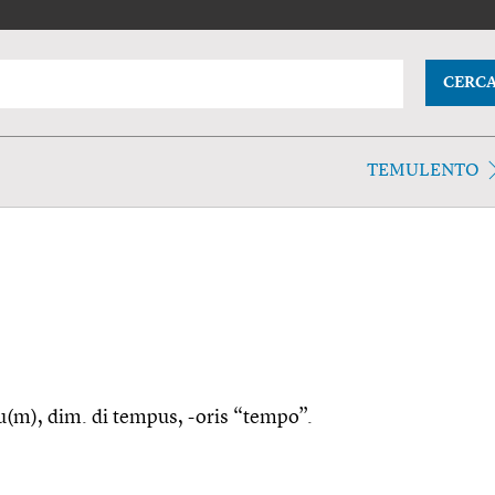
CERC
TEMULENTO
lu(m), dim. di tempus, -oris “tempo”.