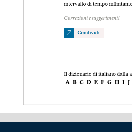
intervallo di tempo infinitam
Correzioni e suggerimenti
Condividi
Il dizionario di italiano dalla a
A
B
C
D
E
F
G
H
I
J