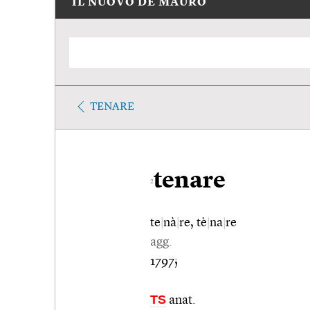
IL NUOVO DE MAURO
TENARE
tenare
2
te
|
nà
|
re, tè
|
na
|
re
agg.
1797;
TS
anat.