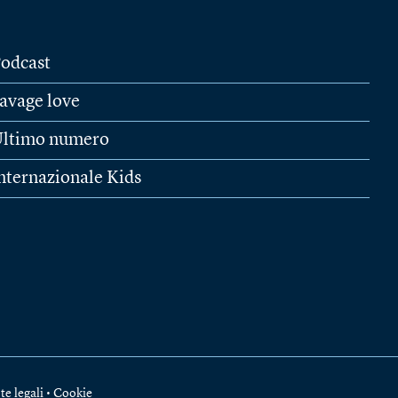
odcast
avage love
ltimo numero
nternazionale Kids
te legali
•
Cookie