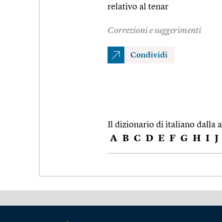
relativo al tenar
Correzioni e suggerimenti
Condividi
Il dizionario di italiano dalla a
A
B
C
D
E
F
G
H
I
J