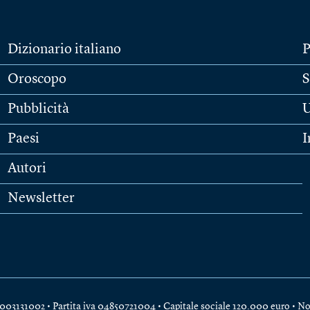
Dizionario italiano
P
Oroscopo
S
Pubblicità
U
Paesi
I
Autori
Newsletter
e 04003131002 • Partita iva 04850721004 • Capitale sociale 120.000 euro •
No