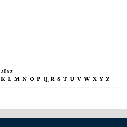
 alla z
K
L
M
N
O
P
Q
R
S
T
U
V
W
X
Y
Z