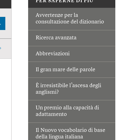
PER SAPERNE DI PIÙ
Avvertenze per la
consultazione del dizionario
A
Ricerca avanzata
Abbreviazioni
Il gran mare delle parole
È irresistibile l’ascesa degli
anglismi?
Un premio alla capacità di
adattamento
Il Nuovo vocabolario di base
della lingua italiana