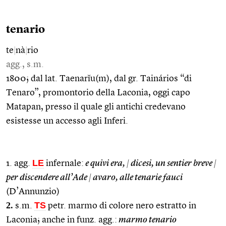
tenario
te
|
nà
|
rio
agg., s.m.
1800; dal lat. Taenarĭu(m), dal gr. Tainários “di
Tenaro”, promontorio della Laconia, oggi capo
Matapan, presso il quale gli antichi credevano
esistesse un accesso agli Inferi.
LE
1. agg.
infernale:
e quivi era,
|
dicesi, un sentier breve
|
per discendere all’Ade
|
avaro, alle tenarie fauci
(D’Annunzio)
2.
TS
s.m.
petr. marmo di colore nero estratto in
Laconia; anche in funz. agg.:
marmo tenario