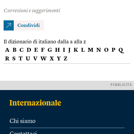
Correzioni e suggerimenti
Condividi
Il dizionario di italiano dalla a alla z
A
B
C
D
E
F
G
H
I
J
K
L
M
N
O
P
Q
R
S
T
U
V
W
X
Y
Z
PUBBLICITÀ
Chi siamo