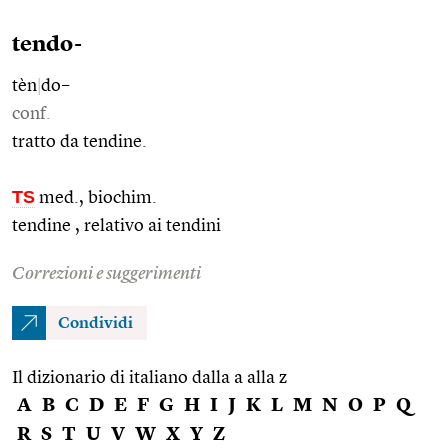
tendo-
tèn
|
do–
conf.
tratto da tendine.
TS
med., biochim.
tendine , relativo ai tendini
Correzioni e suggerimenti
Condividi
Il dizionario di italiano dalla a alla z
A
B
C
D
E
F
G
H
I
J
K
L
M
N
O
P
Q
R
S
T
U
V
W
X
Y
Z