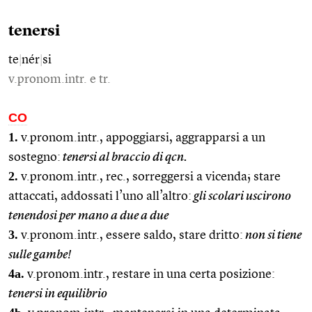
tenersi
te
|
nér
|
si
v.pronom.intr. e tr.
CO
1.
v.pronom.intr., appoggiarsi, aggrapparsi a un
sostegno:
tenersi al braccio di qcn.
2.
v.pronom.intr., rec., sorreggersi a vicenda; stare
attaccati, addossati l’uno all’altro:
gli scolari uscirono
tenendosi per mano a due a due
3.
v.pronom.intr., essere saldo, stare dritto:
non si tiene
sulle gambe!
4a.
v.pronom.intr., restare in una certa posizione:
tenersi in equilibrio