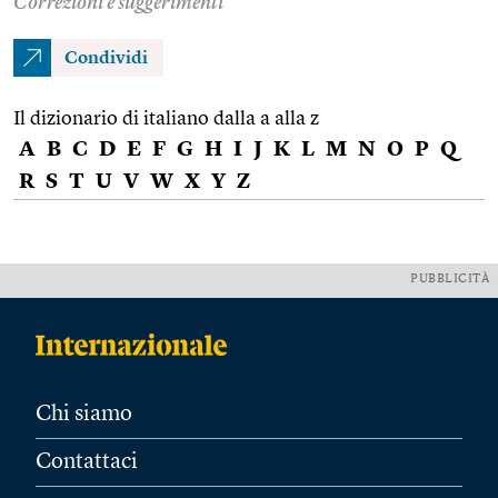
Correzioni e suggerimenti
Condividi
Il dizionario di italiano dalla a alla z
A
B
C
D
E
F
G
H
I
J
K
L
M
N
O
P
Q
R
S
T
U
V
W
X
Y
Z
PUBBLICITÀ
Chi siamo
Contattaci