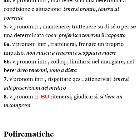
4b.
v.pronom.intr., mantenersi in una determinata
condizione o situazione:
tenersi pronto
,
tenersi al
corrente
5.
v.pronom.tr., mantenere, trattenere su di sé o per sé
una determinata cosa:
preferisco tenermi il cappotto
6a.
v.pronom.intr., trattenersi, frenare un proprio
impulso:
non riuscii a tenermi e scoppiai a ridere
6b.
v.pronom.intr., colloq., limitarsi nel mangiare, nel
bere:
devo tenermi, sono a dieta
7.
v.pronom.intr., rispettare qcs., attenervisi:
tenersi
alle prescrizioni del medico
8.
BU
v.pronom.tr.
ritenersi, giudicarsi:
si tiene un
incompreso
Polirematiche