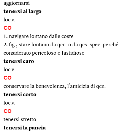
aggiornarsi
tenersi al largo
loc.v.
CO
1.
navigare lontano dalle coste
2.
fig., stare lontano da qcn. o da qcs. spec. perché
considerato pericoloso o fastidioso
tenersi caro
loc.v.
CO
conservare la benevolenza, l’amicizia di qcn.
tenersi corto
loc.v.
CO
tenersi stretto
tenersi la pancia