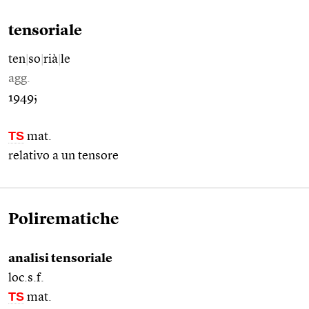
tensoriale
ten
|
so
|
rià
|
le
agg.
1949;
TS
mat.
relativo a un tensore
Polirematiche
analisi tensoriale
loc.s.f.
TS
mat.