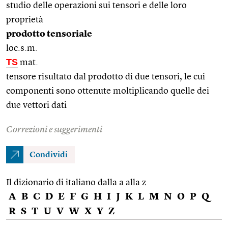
studio delle operazioni sui tensori e delle loro
proprietà
prodotto tensoriale
loc.s.m.
TS
mat.
tensore risultato dal prodotto di due tensori, le cui
componenti sono ottenute moltiplicando quelle dei
due vettori dati
Correzioni e suggerimenti
Condividi
Il dizionario di italiano dalla a alla z
A
B
C
D
E
F
G
H
I
J
K
L
M
N
O
P
Q
R
S
T
U
V
W
X
Y
Z