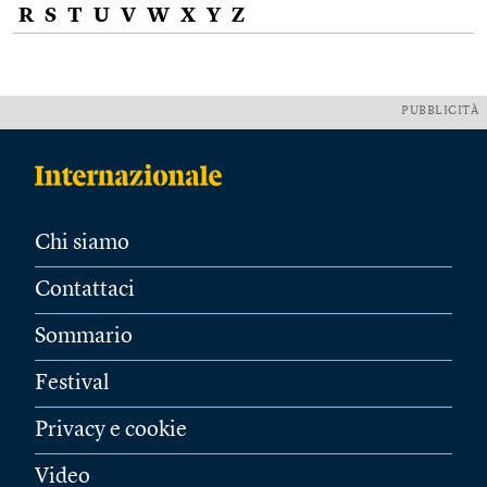
R
S
T
U
V
W
X
Y
Z
PUBBLICITÀ
Chi siamo
Contattaci
Sommario
Festival
Privacy e cookie
Video