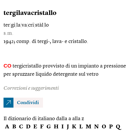
tergilavacristallo
ter
|
gi
|
la
|
va
|
cri
|
stàl
|
lo
s.m.
1942; comp. di tergi-, lava- e cristallo.
CO
tergicristallo provvisto di un impianto a pressione
per spruzzare liquido detergente sul vetro
Correzioni e suggerimenti
Condividi
Il dizionario di italiano dalla a alla z
A
B
C
D
E
F
G
H
I
J
K
L
M
N
O
P
Q