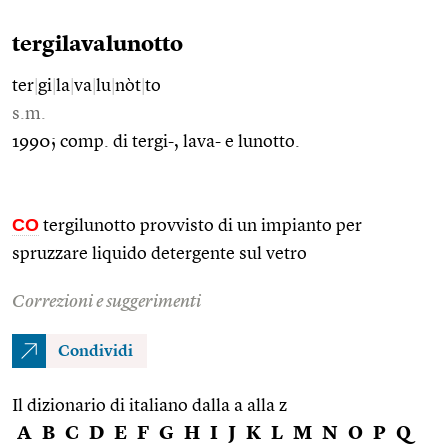
tergilavalunotto
ter
|
gi
|
la
|
va
|
lu
|
nòt
|
to
s.m.
1990; comp. di tergi-, lava- e lunotto.
CO
tergilunotto provvisto di un impianto per
spruzzare liquido detergente sul vetro
Correzioni e suggerimenti
Condividi
Il dizionario di italiano dalla a alla z
A
B
C
D
E
F
G
H
I
J
K
L
M
N
O
P
Q