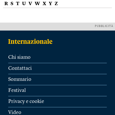
R
S
T
U
V
W
X
Y
Z
PUBBLICITÀ
Chi siamo
Contattaci
Sommario
Festival
Privacy e cookie
Video