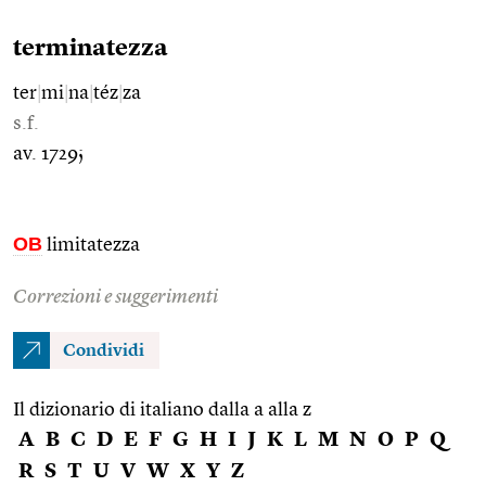
terminatezza
ter
|
mi
|
na
|
téz
|
za
s.f.
av. 1729;
OB
limitatezza
Correzioni e suggerimenti
Condividi
Il dizionario di italiano dalla a alla z
A
B
C
D
E
F
G
H
I
J
K
L
M
N
O
P
Q
R
S
T
U
V
W
X
Y
Z