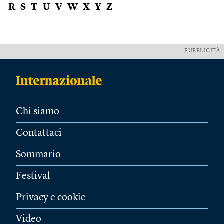
R
S
T
U
V
W
X
Y
Z
PUBBLICITÀ
Chi siamo
Contattaci
Sommario
Festival
Privacy e cookie
Video