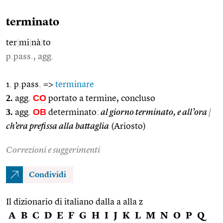
terminato
ter
|
mi
|
nà
|
to
p.pass., agg.
1. p.pass. =>
terminare
2.
CO
agg.
portato a termine, concluso
3.
OB
agg.
determinato:
al giorno terminato, e all’ora
|
ch’era prefissa alla battaglia
(Ariosto)
Correzioni e suggerimenti
Condividi
Il dizionario di italiano dalla a alla z
A
B
C
D
E
F
G
H
I
J
K
L
M
N
O
P
Q