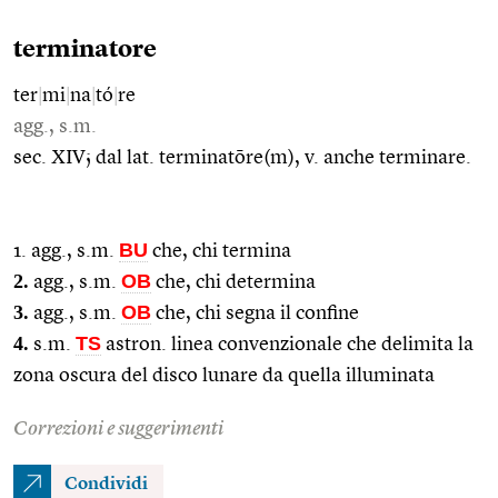
terminatore
ter
|
mi
|
na
|
tó
|
re
agg., s.m.
sec. XIV; dal lat. terminatōre(m), v. anche terminare.
BU
1. agg., s.m.
che, chi termina
2.
OB
agg., s.m.
che, chi determina
3.
OB
agg., s.m.
che, chi segna il confine
4.
TS
s.m.
astron. linea convenzionale che delimita la
zona oscura del disco lunare da quella illuminata
Correzioni e suggerimenti
Condividi