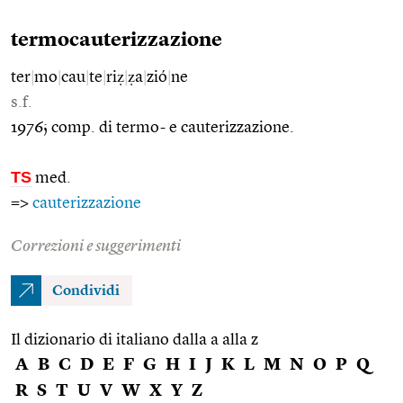
termocauterizzazione
ter
|
mo
|
cau
|
te
|
riẓ
|
ẓa
|
zió
|
ne
s.f.
1976; comp. di termo- e cauterizzazione.
TS
med.
=>
cauterizzazione
Correzioni e suggerimenti
Condividi
Il dizionario di italiano dalla a alla z
A
B
C
D
E
F
G
H
I
J
K
L
M
N
O
P
Q
R
S
T
U
V
W
X
Y
Z