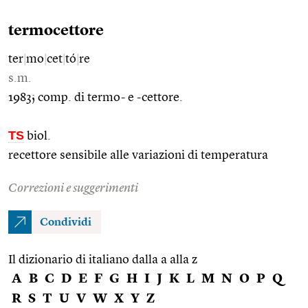
termocettore
ter
|
mo
|
cet
|
tó
|
re
s.m.
1983; comp. di termo- e -cettore.
TS
biol.
recettore sensibile alle variazioni di temperatura
Correzioni e suggerimenti
Condividi
Il dizionario di italiano dalla a alla z
A
B
C
D
E
F
G
H
I
J
K
L
M
N
O
P
Q
R
S
T
U
V
W
X
Y
Z