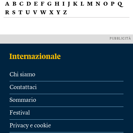
A
B
C
D
E
F
G
H
I
J
K
L
M
N
O
P
Q
R
S
T
U
V
W
X
Y
Z
PUBBLICITÀ
Chi siamo
Contattaci
Sommario
Festival
Privacy e cookie