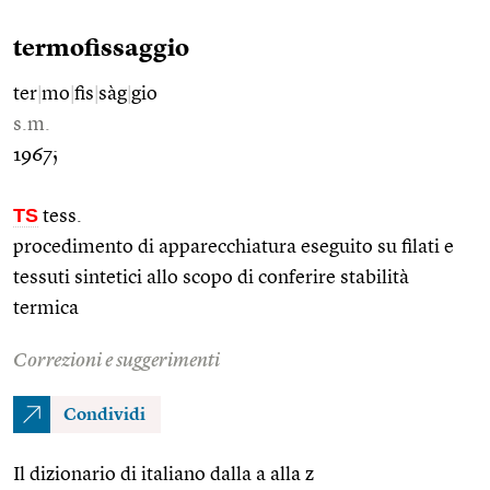
termofissaggio
ter
|
mo
|
fis
|
sàg
|
gio
s.m.
1967;
TS
tess.
procedimento di apparecchiatura eseguito su filati e
tessuti sintetici allo scopo di conferire stabilità
termica
Correzioni e suggerimenti
Condividi
Il dizionario di italiano dalla a alla z