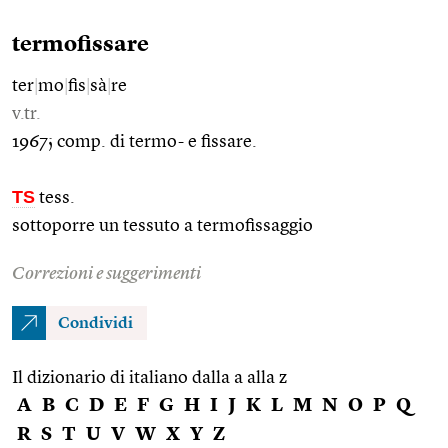
termofissare
ter
|
mo
|
fis
|
sà
|
re
v.tr.
1967; comp. di termo- e fissare.
TS
tess.
sottoporre un tessuto a termofissaggio
Correzioni e suggerimenti
Condividi
Il dizionario di italiano dalla a alla z
A
B
C
D
E
F
G
H
I
J
K
L
M
N
O
P
Q
R
S
T
U
V
W
X
Y
Z