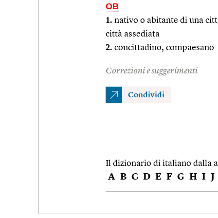
OB
1.
nativo o abitante di una citt
città assediata
2.
concittadino, compaesano
Correzioni e suggerimenti
Condividi
Il dizionario di italiano dalla a
A
B
C
D
E
F
G
H
I
J