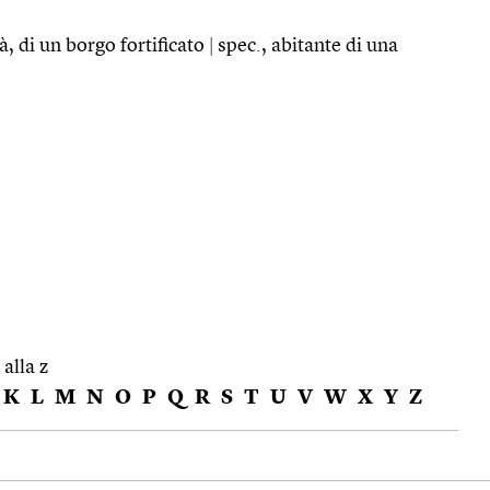
à, di un borgo fortificato
|
spec., abitante di una
 alla z
K
L
M
N
O
P
Q
R
S
T
U
V
W
X
Y
Z