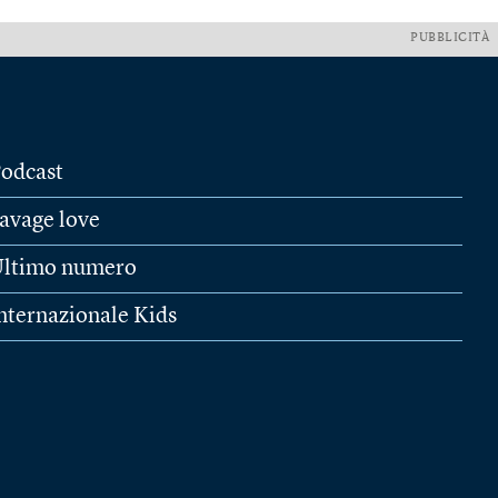
PUBBLICITÀ
odcast
avage love
ltimo numero
nternazionale Kids