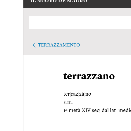
IL NUOVO DE MAURO
TERRAZZAMENTO
terrazzano
ter
|
raz
|
zà
|
no
s.m.
1ª metà XIV sec; dal lat. medi