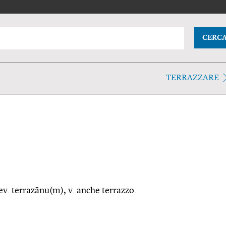
CERC
TERRAZZARE
ev. terrazānu(m), v. anche terrazzo.