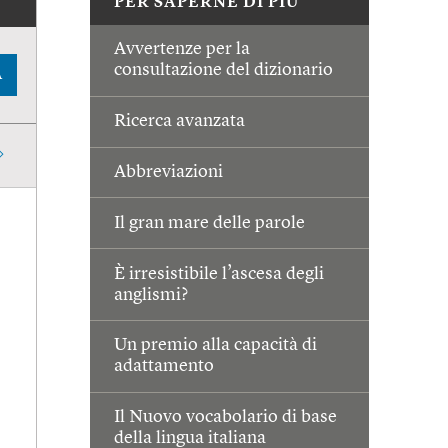
PER SAPERNE DI PIÙ
Avvertenze per la
consultazione del dizionario
A
Ricerca avanzata
Abbreviazioni
Il gran mare delle parole
È irresistibile l’ascesa degli
anglismi?
Un premio alla capacità di
adattamento
Il Nuovo vocabolario di base
della lingua italiana